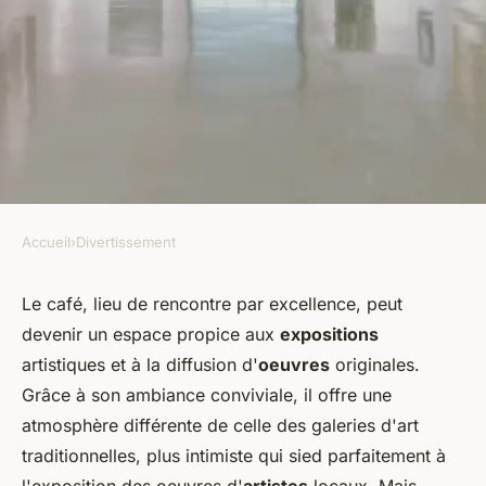
Accueil
›
Divertissement
DIVERTISSEMENT
Comment organiser une
Le café, lieu de rencontre par excellence, peut
devenir un espace propice aux
expositions
exposition de peinture pour
artistiques et à la diffusion d'
oeuvres
originales.
des artistes locaux dans un
Grâce à son ambiance conviviale, il offre une
café?
atmosphère différente de celle des galeries d'art
traditionnelles, plus intimiste qui sied parfaitement à
Augustin
•
5 juin 2024
•
5 min de lecture