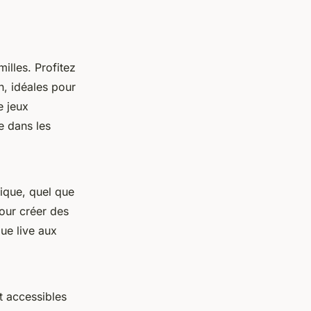
illes. Profitez
n, idéales pour
e jeux
e dans les
ique, quel que
pour créer des
que live aux
nt accessibles