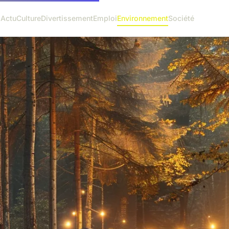
l
Actu
Culture
Divertissement
Emploi
Environnement
Société