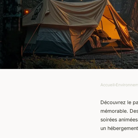
Accueil
›
Environne
ENVIRONNEMENT
Découvrez la magie 
Découvrez le pa
mémorable. Des a
soirées animées
Augustin
•
18 juin 2024
•
2 min de lecture
un hébergement 