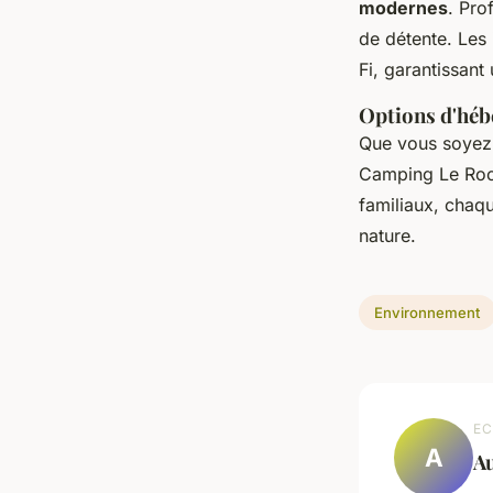
modernes
. Pro
de détente. Les 
Fi, garantissant
Options d'héb
Que vous soyez
Camping Le Roc 
familiaux, chaq
nature.
Environnement
EC
A
A