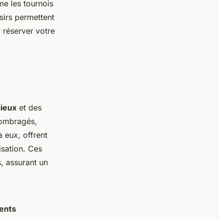
e les tournois
isirs permettent
r réserver votre
ieux
et des
 ombragés,
 eux, offrent
isation. Ces
, assurant un
ents