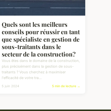
Quels sont les meilleurs
conseils pour réussir en tant
que spécialiste en gestion de
sous-traitants dans le
secteur de la construction?
Vous êtes dans le domaine de la construction,
plus précisément dans la gestion de sous-
traitants ? Vous cherchez à maximiser
l'efficacité de votre tra...
5 juin 2024
5 min de lecture →