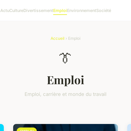
l
Actu
Culture
Divertissement
Emploi
Environnement
Société
Accueil
› Emploi
👔
Emploi
Emploi, carrière et monde du travail