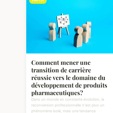
EMPLOI
Comment mener une
transition de carrière
réussie vers le domaine du
développement de produits
pharmaceutiques?
Dans un monde en constante évolution, la
reconversion professionnelle n'est plus un
phénomène isolé, mais une tendance