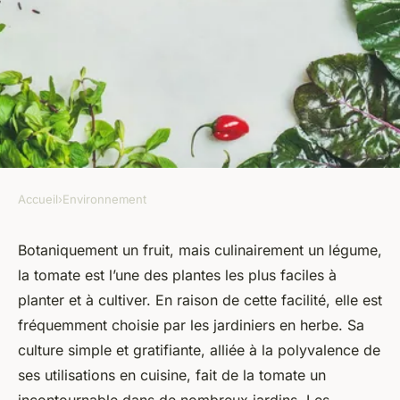
Accueil
›
Environnement
ENVIRONNEMENT
La graine de tomates : guide
Botaniquement un fruit, mais culinairement un légume,
la tomate est l’une des plantes les plus faciles à
complet de la sélection à la
planter et à cultiver. En raison de cette facilité, elle est
culture
fréquemment choisie par les jardiniers en herbe. Sa
culture simple et gratifiante, alliée à la polyvalence de
Augustin
•
21 juin 2024
•
4 min de lecture
ses utilisations en cuisine, fait de la tomate un